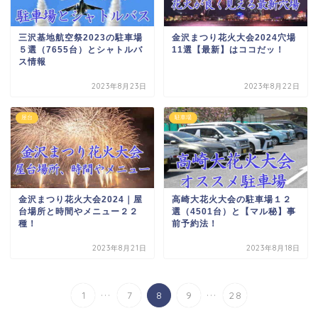
三沢基地航空祭2023の駐車場
金沢まつり花火大会2024穴場
５選（7655台）とシャトルバ
11選【最新】はココだッ！
ス情報
2023年8月23日
2023年8月22日
屋台
駐車場
金沢まつり花火大会2024｜屋
高崎大花火大会の駐車場１２
台場所と時間やメニュー２２
選（4501台）と【マル秘】事
種！
前予約法！
2023年8月21日
2023年8月18日
...
...
1
7
8
9
28