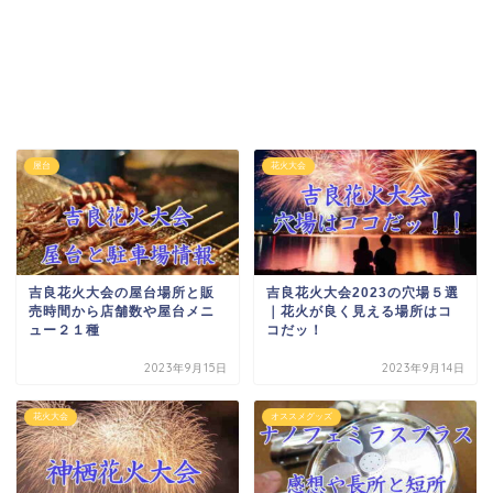
屋台
花火大会
吉良花火大会の屋台場所と販
吉良花火大会2023の穴場５選
売時間から店舗数や屋台メニ
｜花火が良く見える場所はコ
ュー２１種
コだッ！
2023年9月15日
2023年9月14日
花火大会
オススメグッズ