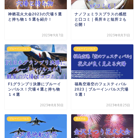
神栖花火大会2023の穴場５選
ナノフェミラスプラスの感想
と持ち物１５選を紹介！
と口コミ｜長所８と短所２も
公開！
2023年9月7日
2023年8月31日
ブルーインパルス
ブルーインパルス
F1グランプリ決勝にブルーイ
福島空港空のフェスティバル
ンパルス！穴場４選と持ち物
2023｜ブルーインパルス穴場
１４選
５選！
2023年8月30日
2023年8月25日
ブルーインパルス
花火大会