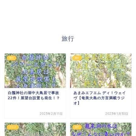
旅行
旅行
旅行
白鬚神社の湖中大鳥居で事故
あまみエフエム ディ！ウェイ
22件！展望台設置も発生！？
ヴ【奄美大島の方言満載ラジ
オ】
2023年2月11日
2023年1月30日
グルメ
旅行