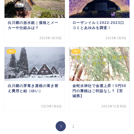
白川郷の放水銃｜価格とメー
ローザンイルミ2022-2023口
カーや仕組みは？
コミとあゆみを調査！
2023年1月10日
2023年1月9日
旅行
旅行
白川郷の茅葺き屋根の葺き替
金蛇水神社で金運上昇！5円50
え費用と結（ゆい）
円の賽銭はご利益なし？【宮
城県】
2023年1月6日
2022年12月30日
1
2