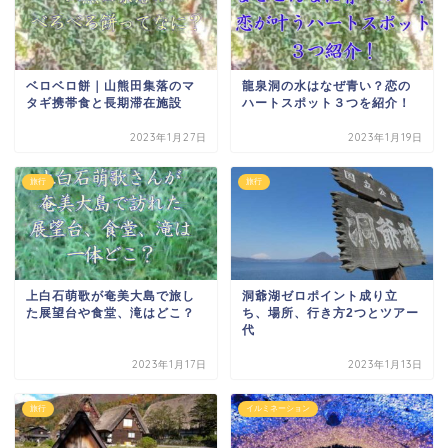
ベロベロ餅｜山熊田集落のマ
龍泉洞の水はなぜ青い？恋の
タギ携帯食と長期滞在施設
ハートスポット３つを紹介！
2023年1月27日
2023年1月19日
旅行
旅行
上白石萌歌が奄美大島で旅し
洞爺湖ゼロポイント成り立
た展望台や食堂、滝はどこ？
ち、場所、行き方2つとツアー
代
2023年1月17日
2023年1月13日
旅行
イルミネーション