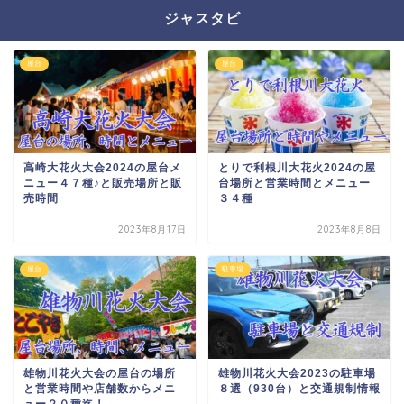
ジャスタビ
屋台
屋台
高崎大花火大会2024の屋台メ
とりで利根川大花火2024の屋
ニュー４７種♪と販売場所と販
台場所と営業時間とメニュー
売時間
３４種
2023年8月17日
2023年8月8日
屋台
駐車場
雄物川花火大会の屋台の場所
雄物川花火大会2023の駐車場
と営業時間や店舗数からメニ
８選（930台）と交通規制情報
ュー２０種迄！