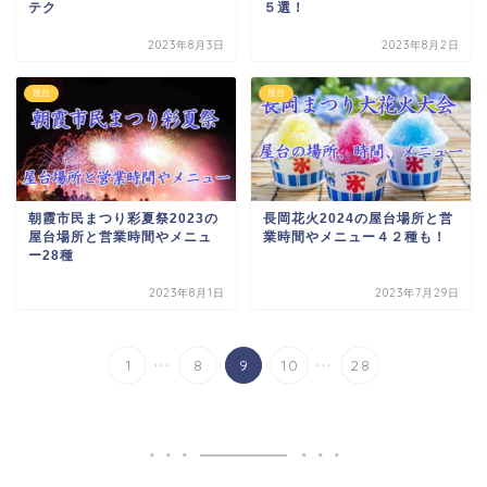
テク
５選！
2023年8月3日
2023年8月2日
屋台
屋台
朝霞市民まつり彩夏祭2023の
長岡花火2024の屋台場所と営
屋台場所と営業時間やメニュ
業時間やメニュー４２種も！
ー28種
2023年8月1日
2023年7月29日
...
...
1
8
9
10
28