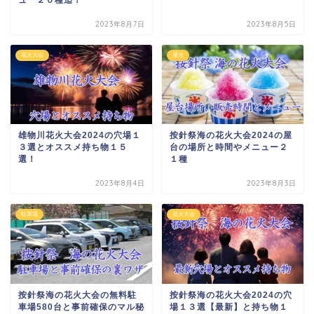
2023年8月7日
2023年8月5日
花火大会
屋台
雄物川花火大会2024の穴場１
按針祭海の花火大会2024の屋
３選とオススメ持ち物１５
台の場所と時間やメニュー２
選！
１種
2023年8月4日
2023年8月3日
駐車場
花火大会
按針祭海の花火大会の無料駐
按針祭海の花火大会2024の穴
車場580台と事前確保のマル秘
場１３選【最新】と持ち物１