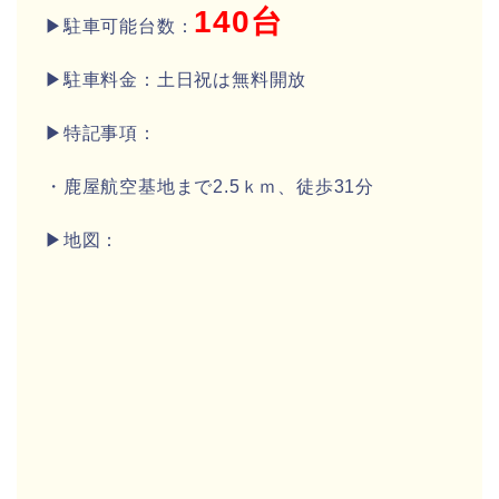
140台
▶駐車可能台数：
▶駐車料金：土日祝は無料開放
▶特記事項：
・鹿屋航空基地まで2.5ｋｍ、徒歩31分
▶地図：