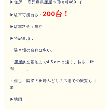
▶住所： 鹿児島県鹿屋市田崎町469−イ
200台！
▶駐車可能台数：
▶駐車料金：無料
▶特記事項：
・駐車場の台数は多い。
・鹿屋航空基地まで4.5ｋｍと遠く、徒歩１時
間・・・。
・但し、隣接の田崎みどりの広場での観覧も可
能！
▶地図：