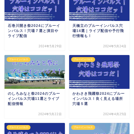
石巻川開き祭2024にブルーイ
天橋立のブルーインパルス穴
ンパルス！穴場７選と演目や
場14選｜ライブ配信や予行飛
ライブ配信
行情報も！
2024年5月29日
2024年5月24日
ブルーインパルス
ブルーインパルス
のしろみなと祭2024のブルー
かわさき飛躍祭2024にブルー
インパルス穴場11選とライブ
インパルス！良く見える場所
配信情報
穴場５選
2024年5月22日
2024年4月25日
ブルーインパルス
ブルーインパルス