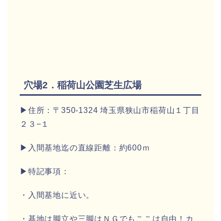
穴場2．稲荷山公園芝生広場
▶住所：〒350-1324 埼玉県狭山市稲荷山１丁目
２３−１
▶入間基地迄の直線距離：約600ｍ
▶特記事項：
・入間基地に近い。
・基地は脚立や三脚はＮＧでもここは自由！カ