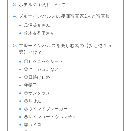
ホテルの予約について
ブルーインパルスの凄腕写真家2人と写真集
黒澤英介さん
粒木友香里さん
ブルーインパルスを楽しむ為の【持ち物１５
選】とは？
①ピクニックシート
②クッションなど
③日焼け止め
④帽子
⑤サングラス
⑥耳せん
⑦ウインドブレーカー
⑧レインコートやポンチョ
⑨カイロ