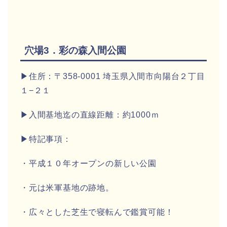
穴場3．彩の森入間公園
▶住所：〒358-0001 埼玉県入間市向陽台２丁目
１−２１
▶入間基地迄の直線距離：約1000ｍ
▶特記事項：
・平成１０年オープンの新しい公園
・元は米軍基地の跡地。
・広々とした芝生で寝転んで鑑賞可能！