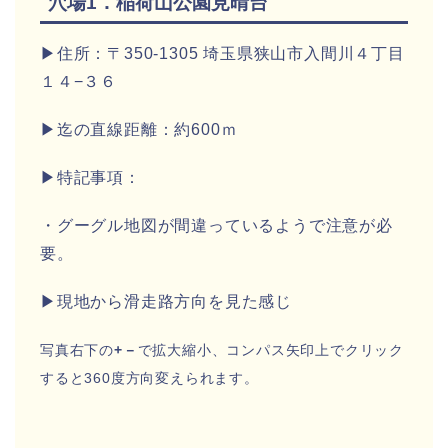
穴場1．稲荷山公園見晴台
▶住所：〒350-1305 埼玉県狭山市入間川４丁目
１４−３６
▶迄の直線距離：約600ｍ
▶特記事項：
・グーグル地図が間違っているようで注意が必
要。
▶現地から滑走路方向を見た感じ
写真右下の
+－
で拡大縮小、コンパス矢印上でクリック
すると360度方向変えられます。