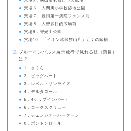
穴場5．狭山市駅西口市民広場
穴場６．入間川小学校跡地公園
穴場７．豊岡第一病院フェンス前
穴場８．入曽多目的広場前
穴場9．智光山公園
穴場10．「イオン武蔵狭山店」近くの陸橋
ブルーインパルス展示飛行で見れる技（演目）
は？
1．さくら
2．ビッグハート
3．レベル・サンライズ
4．デルタロール
5．4シップインバート
6．コークスクリュー
7．チェンジオーバーターン
8．ボントンロール