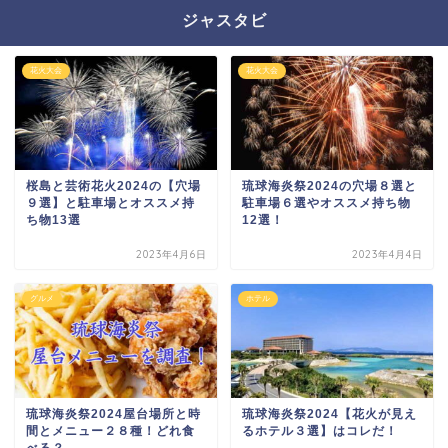
ジャスタビ
花火大会
花火大会
桜島と芸術花火2024の【穴場
琉球海炎祭2024の穴場８選と
９選】と駐車場とオススメ持
駐車場６選やオススメ持ち物
ち物13選
12選！
2023年4月6日
2023年4月4日
グルメ
ホテル
琉球海炎祭2024屋台場所と時
琉球海炎祭2024【花火が見え
間とメニュー２８種！どれ食
るホテル３選】はコレだ！
べる？