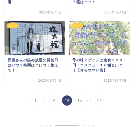
選
７選はココ！
2023年3月13日
2023年3月13日
グルメ
グルメ
団喜さんの詰め放題の開催日
母の味アゲインは定食３９０
はいつ？時間は？口コミ教え
円！？メニュー１６種と口コ
て！
ミ【オモウマい店】
2023年2月24日
2023年2月17日
...
...
1
14
15
16
28