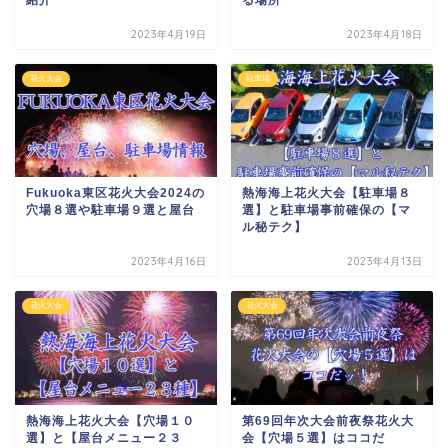
2023年4月19日
2023年4月18日
花火大会
駐車場
Fukuoka東区花火大会2024の
熱海海上花火大会【駐車場８
穴場８選や駐車場９選と屋台
選】と駐車場事前確保の【マ
ル秘テク】
2023年4月16日
2023年4月13日
花火大会
花火大会
熱海海上花火大会【穴場１０
第69回年次大会前夜祭花火大
選】と【屋台メニュー２３
会【穴場５選】はココだ