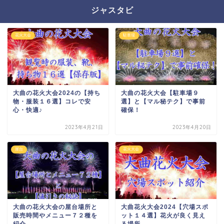
ジャスタビ
花火大会
駐車場
大曲の花火大会2024の【持ち
大曲の花火大会【駐車場９
物・服装１６選】コレで安
選】と【マル秘テク】で事前
心・快適♪
確保！
2023年4月21日
2023年4月20日
屋台
花火大会
大曲の花火大会の屋台場所と
大曲花火大会2024【穴場スポ
販売時間やメニュー７２種を
ット１４選】花火が良く見え
紹介
る場所