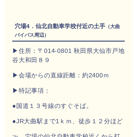
穴場4．仙北自動車学校付近の土手
（大曲
バイパス周辺）
▶住所：〒014-0801 秋田県大仙市戸地
谷大和田８９
▶会場からの直線距離：約2400ｍ
▶特記事項：
●国道１３号線のすぐそば。
●JR大曲駅まで1ｋｍ、徒歩１２分ほど
≫ 穴場の仙北自動車学校近くから打