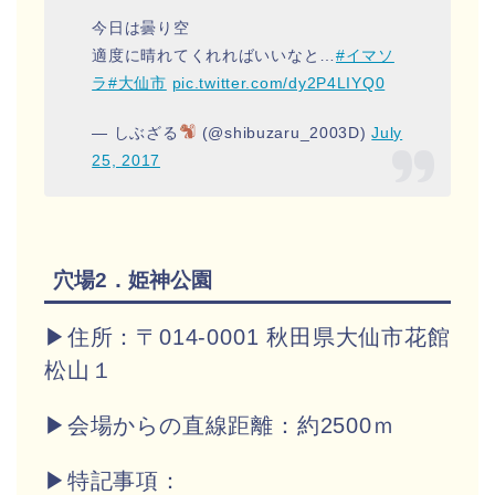
今日は曇り空
適度に晴れてくれればいいなと…
#イマソ
ラ
#大仙市
pic.twitter.com/dy2P4LIYQ0
— しぶざる
(@shibuzaru_2003D)
July
25, 2017
穴場2．姫神公園
▶住所：〒014-0001 秋田県大仙市花館
松山１
▶会場からの直線距離：約2500ｍ
▶特記事項：