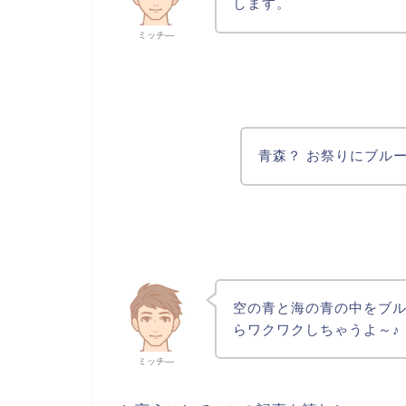
します。
ミッチ―
青森？ お祭りにブル
空の青と海の青の中をブル
らワクワクしちゃうよ～♪
ミッチ―