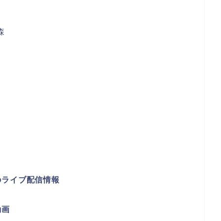
森
のライブ配信情報
動画