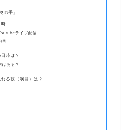
奥の手」
日時
utubeライブ配信
動画
の日時は？
配信はある？
見れる技（演目）は？