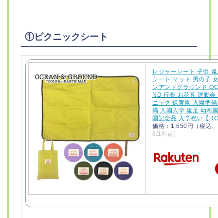
①ピクニックシート
レジャーシート 子供 遠
シート マット 男の子 
ンアンドグラウンド OC
ND 行楽 お花見 運動会
ニック 保育園 入園準備
備 入園入学 遠足 幼稚
園記念品 入学祝い【RC
価格：1,650円（税込
8/1時点)