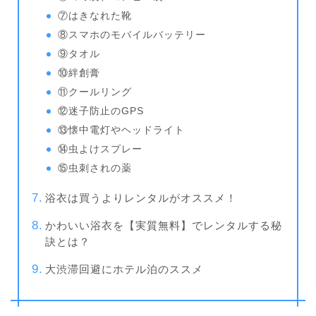
⑦はきなれた靴
⑧スマホのモバイルバッテリー
⑨タオル
⑩絆創膏
⑪クールリング
⑫迷子防止のGPS
⑬懐中電灯やヘッドライト
⑭虫よけスプレー
⑮虫刺されの薬
浴衣は買うよりレンタルがオススメ！
かわいい浴衣を【実質無料】でレンタルする秘
訣とは？
大渋滞回避にホテル泊のススメ