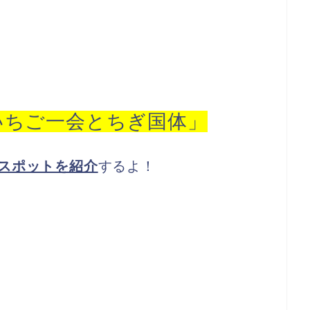
いちご一会とちぎ国体」
スポットを紹介
するよ！