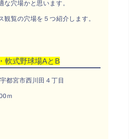
適な穴場かと思います。
ス観覧の穴場を５つ紹介します。
・軟式野球場AとB
栃木県宇都宮市西川田４丁目
00ｍ