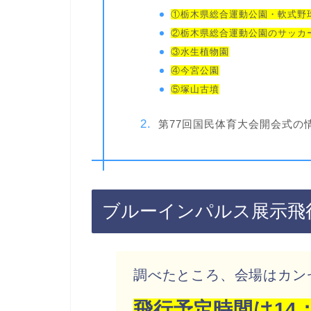
①栃木県総合運動公園・軟式野
②栃木県総合運動公園のサッカ
③水生植物園
④今宮公園
⑤塚山古墳
第77回国民体育大会開会式の
ブルーインパルス展示飛
調べたところ、会場はカン
飛行予定時間は14：