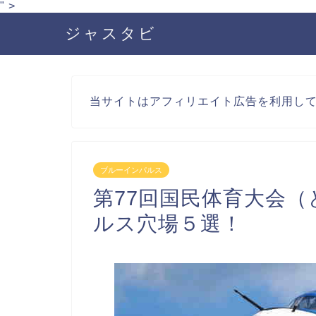
" >
ジャスタビ
当サイトはアフィリエイト広告を利用し
ブルーインパルス
第77回国民体育大会
ルス穴場５選！