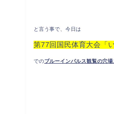
と言う事で、今日は
第77回国民体育大会「
での
ブルーインパルス観覧の穴場