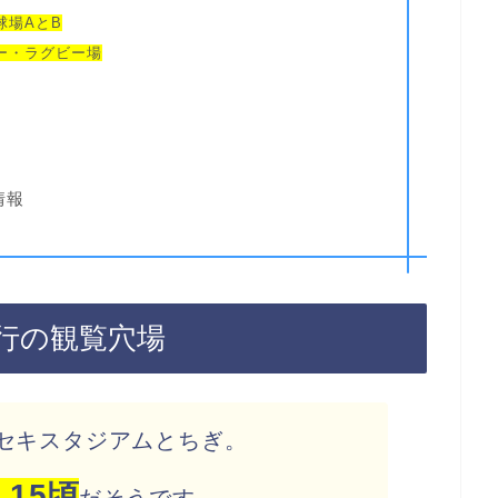
球場AとB
ー・ラグビー場
情報
行の観覧穴場
セキスタジアムとちぎ。
15頃
だそうです。