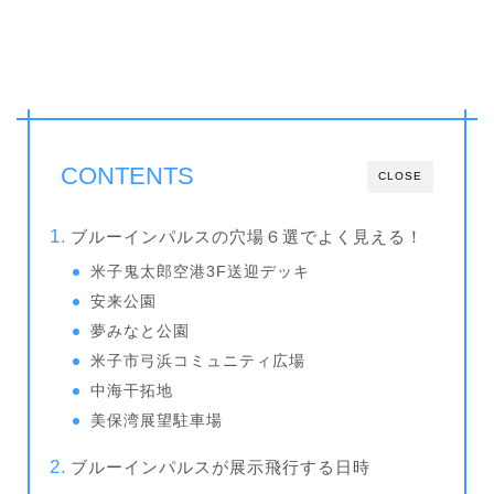
CONTENTS
CLOSE
ブルーインパルスの穴場６選でよく見える！
米子鬼太郎空港3F送迎デッキ
安来公園
夢みなと公園
米子市弓浜コミュニティ広場
中海干拓地
美保湾展望駐車場
ブルーインパルスが展示飛行する日時