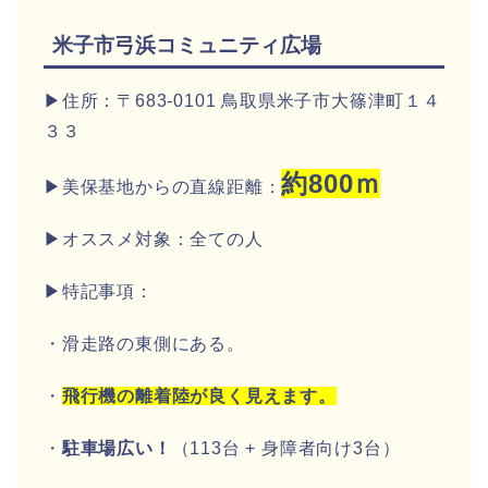
米子市弓浜コミュニティ広場
▶住所：〒683-0101 鳥取県米子市大篠津町１４
３３
約800ｍ
▶美保基地からの直線距離：
▶オススメ対象：全ての人
▶特記事項：
・滑走路の東側にある。
・
飛行機の離着陸が良く見えます。
・
駐車場広い！
（113台 + 身障者向け3台）