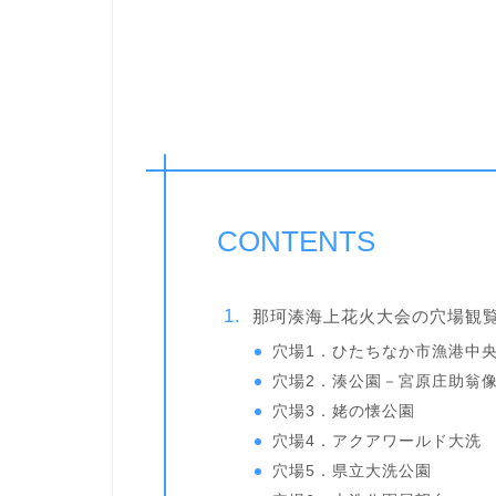
CONTENTS
那珂湊海上花火大会の穴場観
穴場1．ひたちなか市漁港中
穴場2．湊公園－宮原庄助翁
穴場3．姥の懐公園
穴場4．アクアワールド大洗
穴場5．県立大洗公園