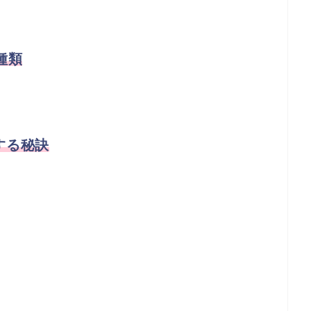
種類
する秘訣