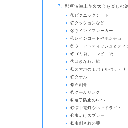
那珂湊海上花火大会を楽しむ為
①ピクニックシート
②クッションなど
③ウインドブレーカー
④レインコートやポンチョ
⑤ウエットティッシュとティ
⑥ゴミ袋、コンビニ袋
⑦はきなれた靴
⑧スマホのモバイルバッテリ
⑨タオル
⑩絆創膏
⑪クールリング
⑫迷子防止のGPS
⑬懐中電灯やヘッドライト
⑭虫よけスプレー
⑮虫刺されの薬