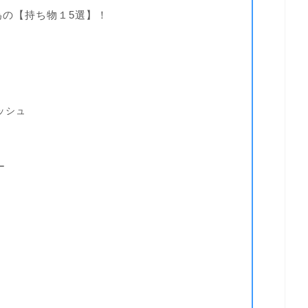
の【持ち物１5選】！
ッシュ
ー