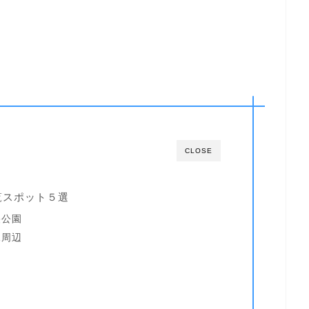
CLOSE
覧スポット５選
央公園
像周辺