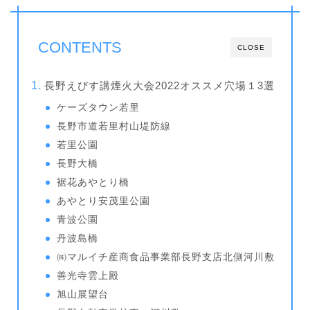
CONTENTS
CLOSE
長野えびす講煙火大会2022オススメ穴場１3選
ケーズタウン若里
長野市道若里村山堤防線
若里公園
長野大橋
裾花あやとり橋
あやとり安茂里公園
青波公園
丹波島橋
㈱マルイチ産商食品事業部長野支店北側河川敷
善光寺雲上殿
旭山展望台