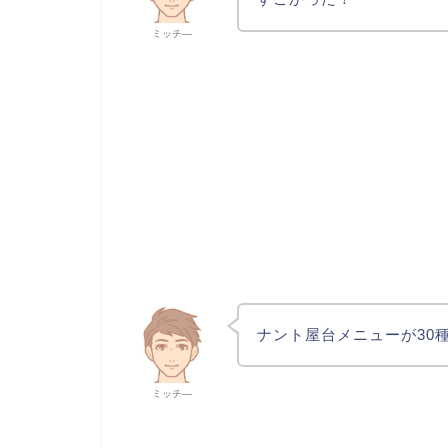
ミッチ―
ナント屋台メニューが30
ミッチ―