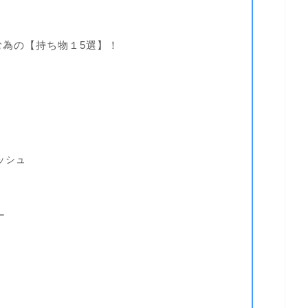
む為の【持ち物１5選】！
ッシュ
ー