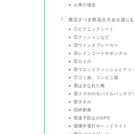
お車の場合
鹿沼さつき祭花火大会を楽し
①ピクニックシート
②クッションなど
③ウインドブレーカー
④レインコートやポンチョ
⑤カイロ
⑥ウエットティッシュとティ
⑦ゴミ袋、コンビニ袋
⑧はきなれた靴
⑨スマホのモバイルバッテリ
⑩タオル
⑪絆創膏
⑫迷子防止のGPS
⑬懐中電灯やヘッドライト