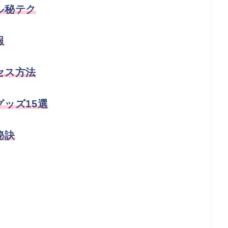
ル秘テク
報
セス方法
ッズ15選
秘訣