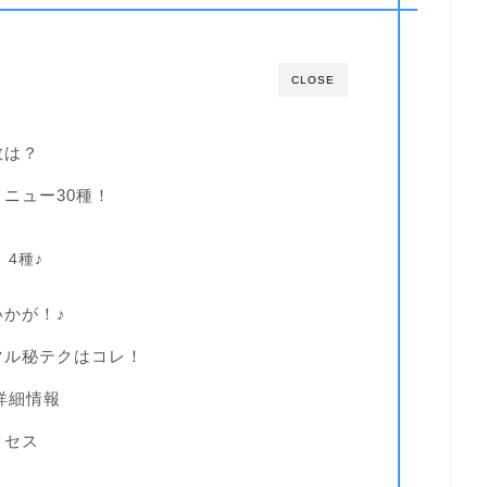
CLOSE
数は？
ニュー30種！
4種♪
かが！♪
マル秘テクはコレ！
詳細情報
クセス