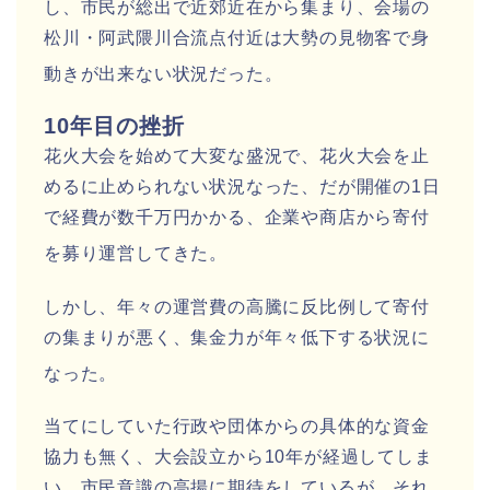
し、市民が総出で近郊近在から集まり、会場の
松川・阿武隈川合流点付近は大勢の見物客で身
動きが出来ない状況だった
。
10年目の挫折
花火大会を始めて大変な盛況で、花火大会を止
めるに止められない状況なった、だが開催の1日
で経費が数千万円かかる、企業や商店から寄付
を募り運営してきた
。
しかし、年々の運営費の高騰に反比例して寄付
の集まりが悪く、集金力が年々低下する状況に
なった
。
当てにしていた行政や団体からの具体的な資金
協力も無く、大会設立から10年が経過してしま
い、市民意識の高揚に期待をしているが、それ