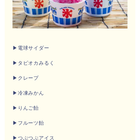
▶電球サイダー
▶タピオカみるく
▶クレープ
▶冷凍みかん
▶りんご飴
▶フルーツ飴
▶つぶつぶアイス