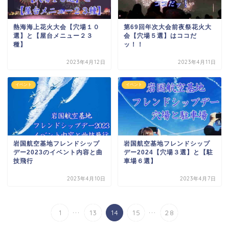
熱海海上花火大会【穴場１０
第69回年次大会前夜祭花火大
選】と【屋台メニュー２３
会【穴場５選】はココだ
種】
ッ！！
2023年4月12日
2023年4月11日
イベント
イベント
岩国航空基地フレンドシップ
岩国航空基地フレンドシップ
デー2023のイベント内容と曲
デー2024【穴場３選】と【駐
技飛行
車場６選】
2023年4月10日
2023年4月7日
...
...
1
13
14
15
28