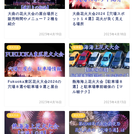
大曲の花火大会の屋台場所と
大曲花火大会2024【穴場スポ
販売時間やメニュー７２種を
ット１４選】花火が良く見え
紹介
る場所
2023年4月19日
2023年4月18日
花火大会
駐車場
Fukuoka東区花火大会2024の
熱海海上花火大会【駐車場８
穴場８選や駐車場９選と屋台
選】と駐車場事前確保の【マ
ル秘テク】
2023年4月16日
2023年4月13日
花火大会
花火大会