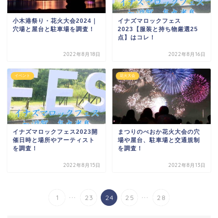
小木港祭り・花火大会2024｜
イナズマロックフェス
穴場と屋台と駐車場を調査！
2023【服装と持ち物厳選25
点】はコレ！
2022年8月18日
2022年8月16日
イベント
花火大会
イナズマロックフェス2023開
まつりのべおか花火大会の穴
催日時と場所やアーティスト
場や屋台、駐車場と交通規制
を調査！
を調査！
2022年8月15日
2022年8月13日
...
...
1
23
24
25
28