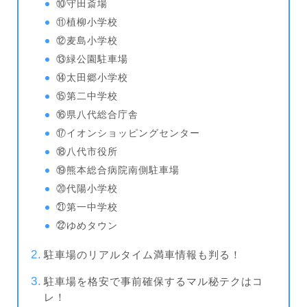
⑩守田斎場
⑪植柳小学校
⑫麦島小学校
⑬緑公園駐車場
⑭太田郷小学校
⑮第二中学校
⑯県八代総合庁舎
⑰イオンショッピングセンター
⑱八代市役所
⑲熊本総合病院南側駐車場
⑳代陽小学校
㉑第一中学校
㉒ゆめタウン
駐車場のリアルタイム満車情報も判る！
駐車場を格安で事前確保するマル秘テクはコ
レ！