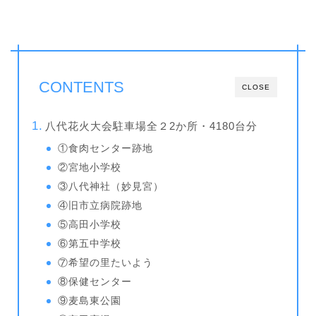
CONTENTS
CLOSE
八代花火大会駐車場全２2か所・4180台分
①食肉センター跡地
②宮地小学校
③八代神社（妙見宮）
④旧市立病院跡地
⑤高田小学校
⑥第五中学校
⑦希望の里たいよう
⑧保健センター
⑨麦島東公園