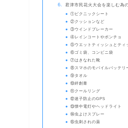
君津市民花火大会を楽しむ為の
①ピクニックシート
②クッションなど
③ウインドブレーカー
④レインコートやポンチョ
⑤ウエットティッシュとティ
⑥ゴミ袋、コンビニ袋
⑦はきなれた靴
⑧スマホのモバイルバッテリ
⑨タオル
⑩絆創膏
⑪クールリング
⑫迷子防止のGPS
⑬懐中電灯やヘッドライト
⑭虫よけスプレー
⑮虫刺されの薬