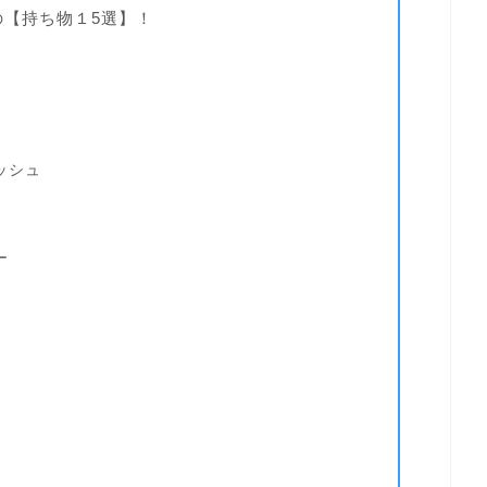
【持ち物１5選】！
ッシュ
ー